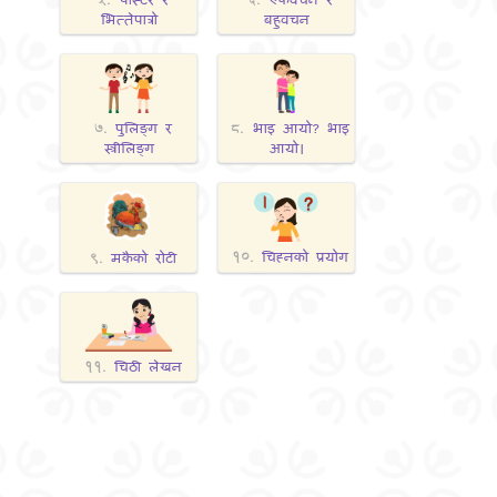
भित्‍तेपात्रो
बहुवचन
पुलिङ्ग र
भाइ आयो? भाइ
७.
८.
स्त्रीलिङ्ग
आयो।
चिह्‍नको प्रयोग
मकैको रोटी
१०.
९.
चिठी लेखन
११.