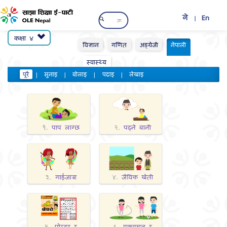
ने
En
|
कक्षा ४
विज्ञान
गणित
अङ्ग्रेजी
नेपाली
स्वास्थ्य
पूरै
|
सुनाइ
|
बोलाइ
|
पढाइ
|
लेखाइ
पाप लाग्छ
पढ्ने बानी
१.
२.
गाईजात्रा
जैविक खेती
३.
४.
पोस्टर र
एकवचन र
५.
६.