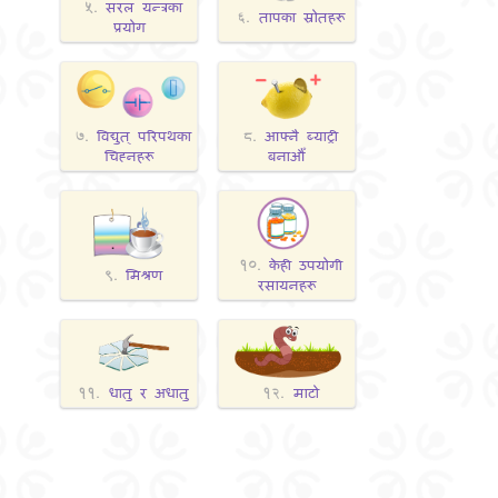
सरल यन्त्रका
५.
तापका स्रोतहरू
६.
प्रयोग
विद्युत् परिपथका
आफ्‍नै ब्‍याट्री
७.
८.
चिह्‍नहरू
बनाऔँ
केही उपयोगी
१०.
मिश्रण
९.
रसायनहरू
धातु र अधातु
माटो
११.
१२.