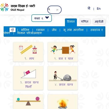
ने
En
|
कक्षा ६
विज्ञान
गणित
अङ्ग्रेजी
पूरै
|
भौतिक
|
रसायन
|
जीव
|
भू तथा अन्तरिक्ष
|
स्वास्थ्य र
पोषण
|
विज्ञान परियोजनाहरू
नाप
बल र चाल
१.
२.
सरल यन्त्र
३.
सरल यन्त्र
४.
चिनौँ